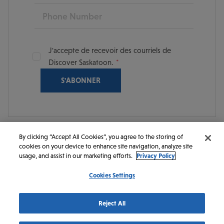
Phone
J'accepte de recevoir des courriels de
Discover Saskatoon.
By clicking “Accept All Cookies”, you agree to the storing of
cookies on your device to enhance site navigation, analyze site
© 2026 Discover Saskatoon. Tous droits réservés.
usage, and assist in our marketing efforts.
Privacy Policy
Cookies Settings
https://www.instagram.com/discoversaskatoon/
https://www.facebook.com/DiscoverSaskatoon/
https://www.youtube.com/c/DiscoverSaskato
https://www.linkedin.com/company/dis
https://www.tiktok.com/@saskato
Reject All