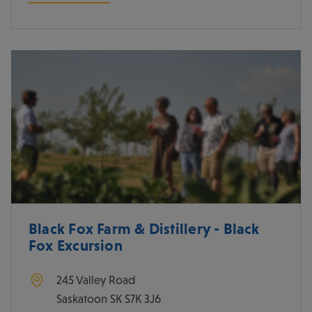
Black Fox Farm & Distillery - Black
Fox Excursion
245 Valley Road
Saskatoon
SK
S7K 3J6