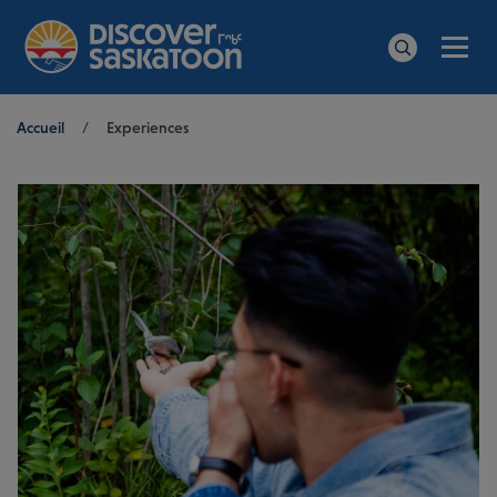
Men
Search
Breadcrumb
Accueil
/
Experiences