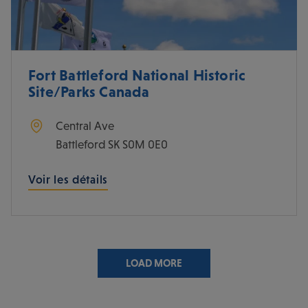
Fort Battleford National Historic
Site/Parks Canada
Central Ave
Battleford
SK
S0M 0E0
Voir les détails
LOAD MORE