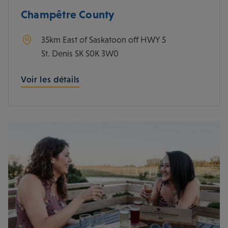
Champêtre County
35km East of Saskatoon off HWY 5
St. Denis
SK
S0K 3W0
Voir les détails