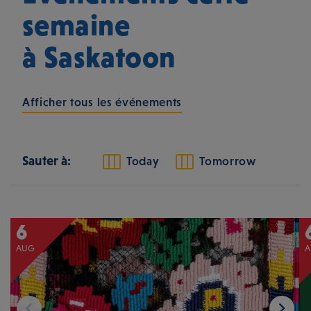
semaine
à Saskatoon
Afficher tous les événements
Sauter à:
Today
Tomorrow
6
AUG
A