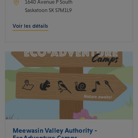
1640 Avenue P South
Saskatoon
SK
S7M1L9
Voir les détails
Meewasin Valley Authority -
EcoAdventure Camps