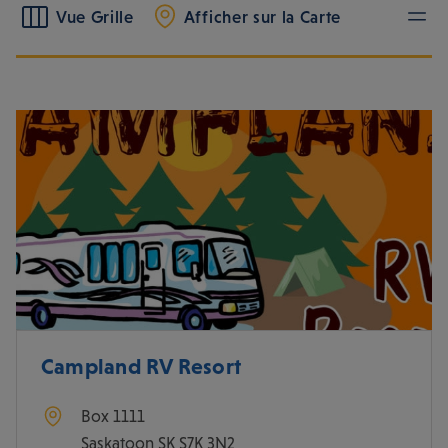
Catégorie
Vue Grille
Afficher sur la Carte
Région
Équipements de l'hôtel
Campland RV Resort
Alphabétique
Box 1111
Saskatoon
SK
S7K 3N2