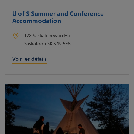
U of S Summer and Conference
Accommodation
128 Saskatchewan Hall
Saskatoon
SK
S7N 5E8
Voir les détails