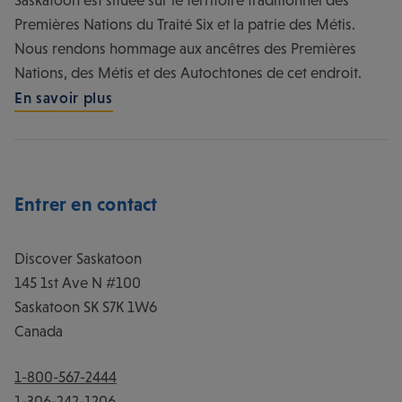
Entrer en contact
Discover Saskatoon
145 1st Ave N #100
Saskatoon
SK
S7K 1W6
Canada
1-800-567-2444
1-306-242-1206