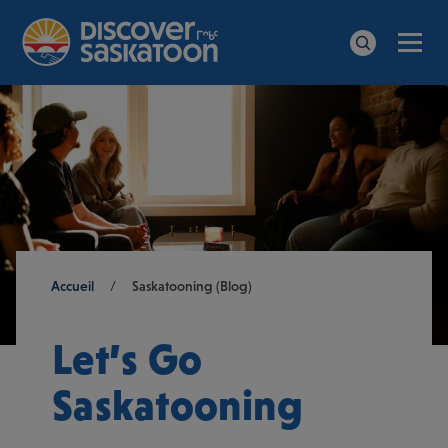
Men
Search
Breadcrumb
Accueil
/
Saskatooning (Blog)
Let’s Go
Saskatooning